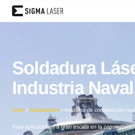
Soldadura Láse
Industria Naval
Inicio
•
Aplicaciones
•
Industria de construcción nav
Para aplicaciones a gran escala en la construcción 