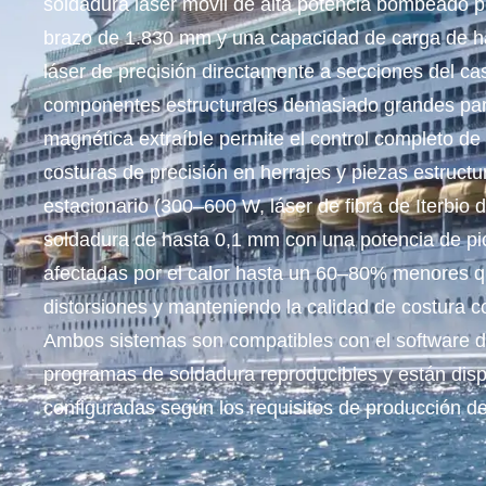
soldadura láser móvil de alta potencia bombeado p
brazo de 1.830 mm y una capacidad de carga de ha
láser de precisión directamente a secciones del ca
componentes estructurales demasiado grandes para
magnética extraíble permite el control completo de
costuras de precisión en herrajes y piezas estruct
estacionario (300–600 W, láser de fibra de Iterbio 
soldadura de hasta 0,1 mm con una potencia de pi
afectadas por el calor hasta un 60–80% menores q
distorsiones y manteniendo la calidad de costura co
Ambos sistemas son compatibles con el software d
programas de soldadura reproducibles y están dis
configuradas según los requisitos de producción del 