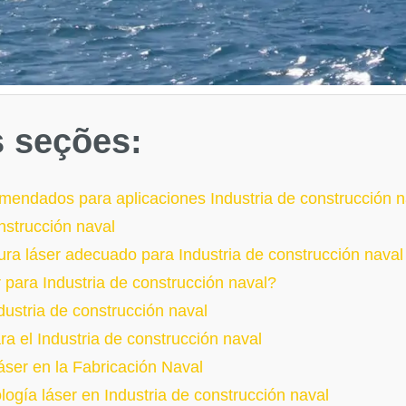
s seções:
mendados para aplicaciones Industria de construcción n
nstrucción naval
ura láser adecuado para Industria de construcción naval
r para Industria de construcción naval?
dustria de construcción naval
ra el Industria de construcción naval
áser en la Fabricación Naval
logía láser en Industria de construcción naval