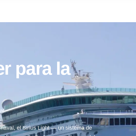
r para la
al
naval, el Sirius Light — un sistema de