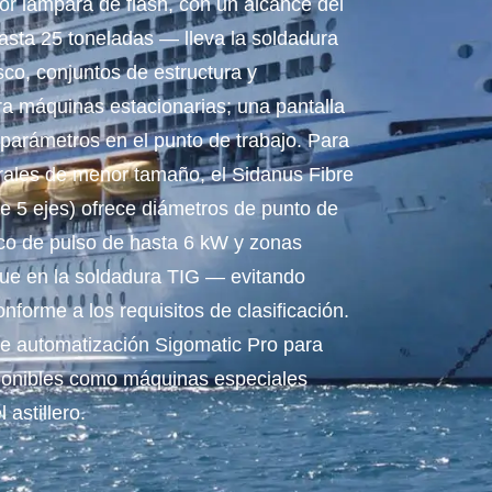
or lámpara de flash, con un alcance del
sta 25 toneladas — lleva la soldadura
sco, conjuntos de estructura y
 máquinas estacionarias; una pantalla
 parámetros en el punto de trabajo. Para
urales de menor tamaño, el Sidanus Fibre
de 5 ejes) ofrece diámetros de punto de
co de pulso de hasta 6 kW y zonas
ue en la soldadura TIG — evitando
nforme a los requisitos de clasificación.
e automatización Sigomatic Pro para
ponibles como máquinas especiales
astillero.