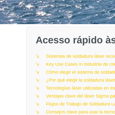
Acesso rápido à
Sistemas de soldadura láser reco
Key Use Cases in Industria de co
Cómo elegir el sistema de soldad
¿Por qué elegir la soldadura láse
Tecnologías láser utilizadas en In
Ventajas clave del láser Sigma pa
Flujos de Trabajo de Soldadura L
Consejos clave para usar la tecno